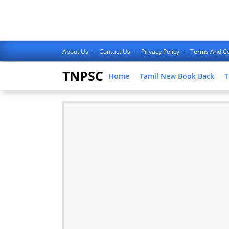
About Us
Contact Us
Privacy Policy
Terms And Co
TNPSC
Home
Tamil New Book Back
T