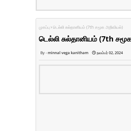
முகப்பு
டெல்லி சுல்தானியம் (7th சமூக அறிவியல்)
டெல்லி சுல்தானியம் (7th சமூ
minnal vega kanitham
நவம்பர் 02, 2024