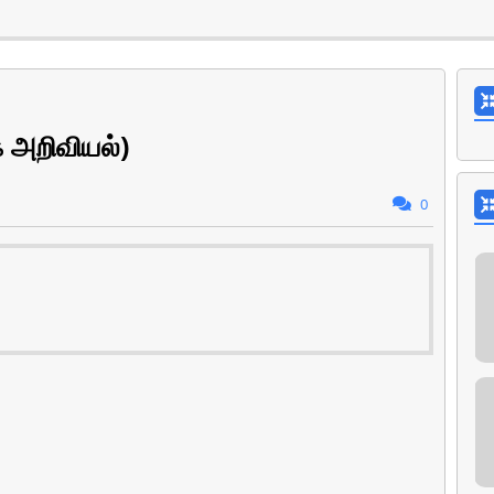
க அறிவியல்)
0