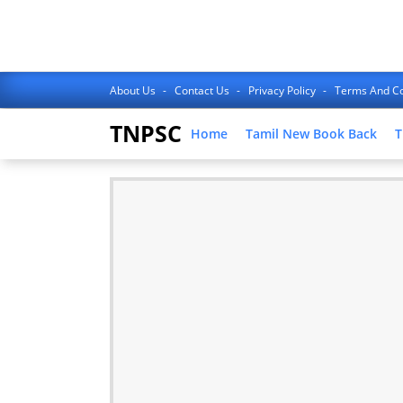
About Us
Contact Us
Privacy Policy
Terms And Co
TNPSC
Home
Tamil New Book Back
T