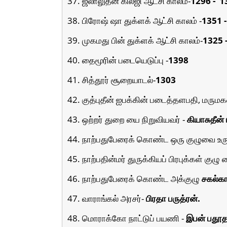
37. ஜலாலுதீன் கில்ஜி ஆட்சி காலம்-
1296 -
1
38. பிரோஷ் ஷா துக்ளக் ஆட்சி காலம் -
1351 -
39. முகமது பின் துக்ளக் ஆட்சி காலம்-
1325 
40. தைமூரின் படையெடுப்பு -
1398
41. சித்தூர் சூறையாடல்-
1303
42. குத்புதீன் ஐபக்கின் படைத்தளபதி, மரும
43. ஒற்றர் துறை யை நிறுவியவர் -
கியாசுதீன் 
44. நாற்பதுபேரைக் கொண்ட ஒரு குழுவை உரு
45. நாற்பதின்மர் துருக்கியப் பிரபுக்கள் குழு
46. நாற்பதுபேரைக் கொண்ட அக்குழு
சகல்கா
47. வாராங்கல் அரசர்-
பிரதா பருத்ரன்.
48. மொராக்கோ நாட்டுப் பயணி -
இபன் பதூத