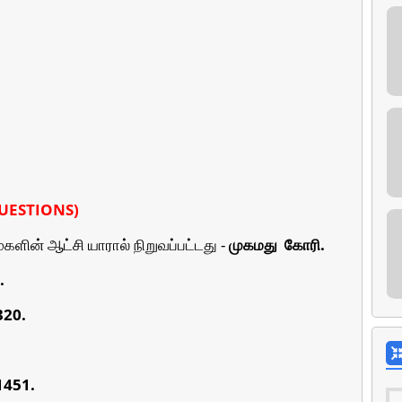
 QUESTIONS)
ம்களின் ஆட்சி யாரால் நிறுவப்பட்டது -
முகமது
கோரி.
.
320.
1451.