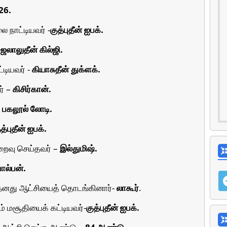
26.
 நாட்டியவர் -
குத்புதீன் ஐபக்.
-
ஜலாலுதீன் கில்ஜி.
்டியவர் -
கியாசுதீன் துக்ளக்.
ர் –
கிசிர்கான்.
-
பகலூல் லோடி.
ுத்புதீன் ஐபக்.
றைவு செய்தவர் –
இல்துமிஷ்.
பால்பன்.
 தனது ஆட்சியைத் தொடங்கினார்-
லாகூர்
.
ும் மசூதியைக் கட்டியவர்-
குத்புதீன் ஐபக்.
 ஆட்சி செய்த ஆண்டு –
84 ஆண்டு.