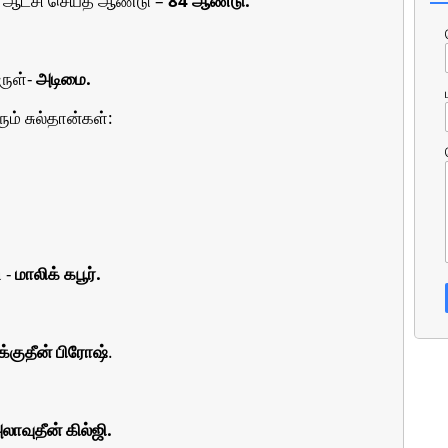
.
ுள்-
அடிமை.
ும் சுல்தான்கள்:
 -
மாலிக் கபூர்.
க்குதீன் பிரோஷ்
.
லாவுதீன் கில்ஜி.