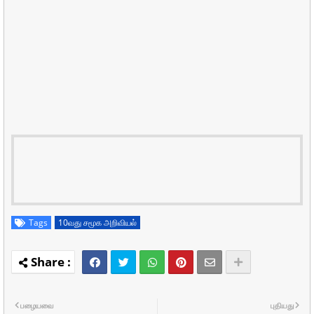
Tags
10வது சமூக அறிவியல்
பழையவை
புதியது