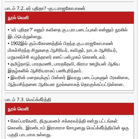
பாடம் 7.2. ஏர் புதிதா? -கு.ப.ராஜகோபாலன்
நூல் வெளி
• 'ஏர் புதிதா?' எனும் கவிதை கு.ப.ரா.படைப்புகள் என்னும் நூலில்
இடம்பெற்றுள்ளது.
• 1902இல் கும்பகோணத்தில் பிறந்த கு.ப.ராஜகோபாலன்
மிகச்சிறந்த சிறுகதை ஆசிரியர், கவிஞர், நாடக ஆசிரியர்,
மறுமலர்ச்சி எழுத்தாளர் எனப் பன்முகம் கொண்டவர்.
• தமிழ்நாடு, பாரதமணி, பாரததேவி, கிராம ஊழியன் ஆகிய
இதழ்களில் ஆசிரியராகப் பணிபுரிந்தார்.
• இவரின் மறைவுக்குப் பின்னர் இவரது படைப்புகளுள் அகலிகை,
ஆத்மசிந்தனை ஆகியன நூல்களாகத் தொகுக்கப்பட்டுள்ளன.
பாடம் 7.3. மெய்க்கீர்த்தி
நூல் வெளி
• கோப்பரகேசரி, திருபுவனச் சக்கரவர்த்தி என்று பட்டங்கள்
கொண்ட இரண்டாம் இராசராச சோழனது மெய்க்கீர்த்தியின் ஒரு
பகுதி பாடமாக உள்ளது.