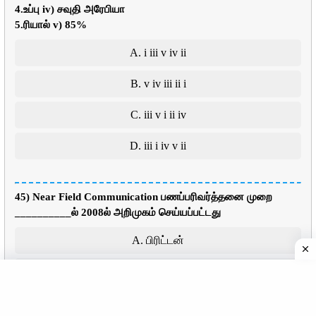
4.உப்பு iv) சவுதி அரேபியா
5.ரியால் v) 85%
A. i iii v iv ii
B. v iv iii ii i
C. iii v i ii iv
D. iii i iv v ii
45) Near Field Communication பணப்பரிவர்த்தனை முறை
__________ல் 2008ல் அறிமுகம் செய்யப்பட்டது
A. பிரிட்டன்
B. அமெரிக்கா
C. பிரான்ஸ்