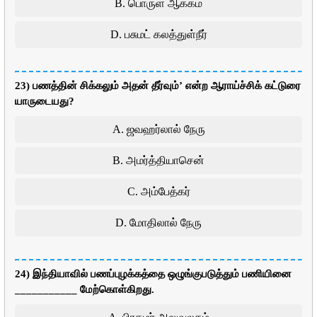
B. பொருள் ஆக்கம்
D. பசுமட் கலத்துள்நீர்
23) பணத்தின் சிக்கலும் அதன் தீர்வும்’ என்ற ஆராய்ச்சிக் கட்டுரை
யாருடையது?
A. ஜவஹர்லால் நேரு
B. அமர்த்தியாசென்
C. அம்பேத்கர்
D. மோதிலால் நேரு
24) இந்தியாவில் பணப்புழக்கத்தை ஒழுங்குபடுத்தும் பணியினை
___________ மேற்கொள்கிறது.