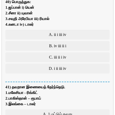
40) பொருத்துக:
1.ஜப்பான் i) யென்
2.சீனா ii) யுவான்
3.சவுதி அரேபியா iii) ரியால்
4.கனடா iv) டாலர்
A. ii i iii iv
B. iv iii ii i
C. iii ii i iv
D. i ii iii iv
41) தவறான இணையைத் தேர்ந்தெடு.
1.மலேசியா - ரிங்கிட்
2.பாகிஸ்தான் – ரூபாய்
3.இலங்கை – டாலர்
A. 1 மட்டும் தவறு