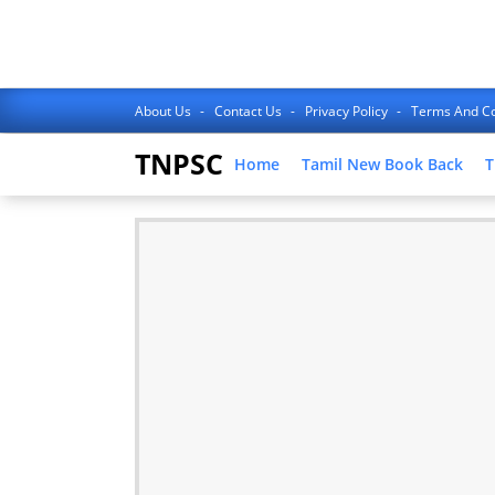
About Us
Contact Us
Privacy Policy
Terms And Co
TNPSC
Home
Tamil New Book Back
T