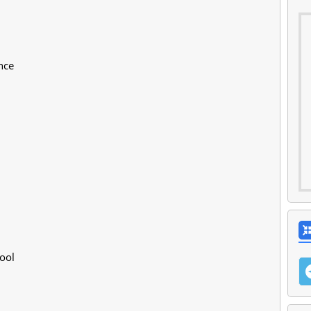
nce
ool