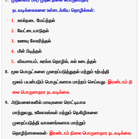
நடவடிக்கைகளை
உள்ளடக்கிய
தொழில்கள்:
1.
கால்நடை
மேய்த்தல்
2.
வேட்டையாடுதல்
3.
உணவு
சேகரித்தல்
4.
மீன்
பிடித்தல்
5.
விவசாயம்
,
சுரங்க
தொழில்
,
கல்
உடைத்தல்
8.
மூல
பொருட்களை
முறைப்படுத்துதல்
மற்றும்
உற்பத்தி
மூலம்
பயன்படும்
பொருட்களாக
மாற்றம்
செய்வது-
இரண்டாம்
நி
லை
பொருளாதார
நடவடிக்கை
.
9.
அடுமனைகளில்
மாவுகளை
ரொட்டியாக
மாற்றுவது
,
உலோகங்கள்
மற்றும்
நெகிழிகளை
முறைப்படுத்தி
வாகனங்களாக
மாற்றும்
தொழிற்சாலைகள்-
இரண்டாம்
நிலை
பொருளாதார
நடவடிக்கை
.