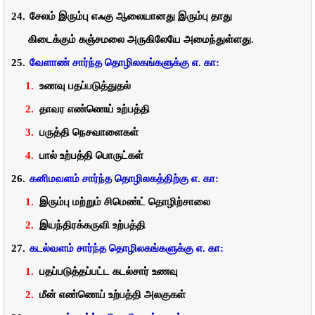
24.
சேலம்
இரும்பு
எஃகு
ஆலையானது
இரும்பு
தாது
கிடைக்கும்
கஞ்சமலை அருகிலேயே
அமைந்துள்ளது
.
25.
வேளாண்
சார்ந்த
தொழிலகங்களுக்கு
எ
.
கா:
1.
உணவு
பதப்படுத்துதல்
2.
தாவர
எண்ணெய்
உற்பத்தி
3.
பருத்தி
நெசவாளைகள்
4.
பால்
உற்பத்தி
பொருட்கள்
26.
கனிமவளம்
சார்ந்த
தொழிலகத்திற்கு
எ
.
கா
:
1.
இரும்பு
மற்றும்
சிமெண்ட்
தொழிற்சாலை
2.
இயந்திரக்கருவி
உற்பத்தி
27.
கடல்வளம்
சார்ந்த
தொழிலகங்களுக்கு
எ
.
கா:
1.
பதப்படுத்தப்பட்ட
கடல்சார்
உணவு
2.
மீன்
எண்ணெய்
உற்பத்தி
அலகுகள்