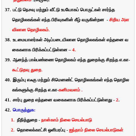
37.
பட்டு
நெசவு
மற்றும்
வீட்டு
உபயோகப்
பொருட்கள்
சார்ந்த
தொழிலகங்கள்
எந்த
பிரிவுகளின்
கீழ்
வருகின்றன
-
சிறிய
அள
விலான
தொழிலகம்.
38.
உடமையாளர்கள்
அடிப்படையிலான
தொழிலகங்கள்
எத்தனை
வ
கைகளாக
பிரிக்கப்பட்டுள்ளன
–
4.
39.
ஆனந்த்
பால்பண்ணை
தொழிலகம்
எந்த
துறைக்கு
சிறந்த
எ.கா-
கூட்டுறவு
துறை.
40.
இரும்பு
எஃகு
மற்றும்
சிமெனண்ட்
தொழிலகங்கள்
எந்த
தொழில
கங்களுக்கு
சிறந்த
எ.கா-
கனிமவளம்
.
41.
சார்பு
துறை
எத்தனை வகைகளாக
பிரிக்கப்பட்டுள்ளது
-
2
.
42.
பொருத்துக:
1.
நீதித்துறை
-
நான்காம்
நிலை
செயல்பாடு
2.
தொலைக்காட்சி
ஒளிபரப்பு
-
ஐந்தாம்
நிலை செயல்பாடுகள்