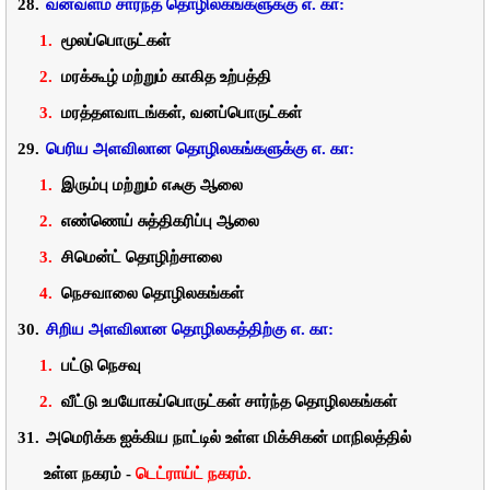
28.
வனவளம்
சார்ந்த
தொழிலகங்களுக்கு
எ
.
கா
:
1.
மூலப்பொருட்கள்
2.
மரக்கூழ்
மற்றும்
காகித
உற்பத்தி
3.
மரத்தளவாடங்கள்
,
வனப்பொருட்கள்
29.
பெரிய
அளவிலான
தொழிலகங்களுக்கு
எ
.
கா
:
1.
இரும்பு
மற்றும்
எஃகு
ஆலை
2.
எண்ணெய்
சுத்திகரிப்பு
ஆலை
3.
சிமென்ட்
தொழிற்சாலை
4.
நெசவாலை
தொழிலகங்கள்
30.
சிறிய
அளவிலான
தொழிலகத்திற்கு
எ
.
கா
:
1.
பட்டு
நெசவு
2.
வீட்டு
உபயோகப்பொருட்கள்
சார்ந்த
தொழிலகங்கள்
31.
அமெரிக்க
ஐக்கிய
நாட்டில்
உள்ள
மிக்சிகன்
மாநிலத்தில்
உள்ள
நகரம்
-
டெட்ராய்ட்
நகரம்.