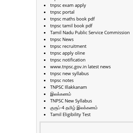
tnpsc exam apply
tnpsc portal
tnpsc maths book pdf
tnpsc tamil book pdf
Tamil Nadu Public Service Commission
tnpsc News
tnpsc recruitment
tnpsc apply oline
tnpsc notification
www.tnpsc.gov.in latest news
tnpsc new syllabus
tnpsc notes
TNPSC Illakkanam
இலக்கணம்
TNPSC New Syllabus
குரூப்-4 தமிழ் இலக்கணம்
Tamil Eligibility Test