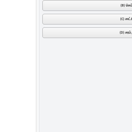
(B) செம
(C) சாட்
(D) சரம்