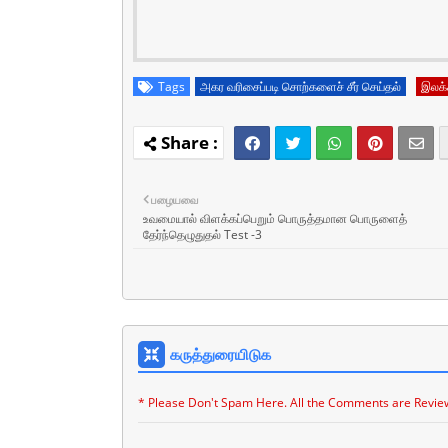
Tags
அகர வரிசைப்படி சொற்களைச் சீர் செய்தல்
இலக
பழையவை
உவமையால் விளக்கப்பெறும் பொருத்தமான பொருளைத்
தேர்ந்தெழுதுதல் Test -3
கருத்துரையிடுக
* Please Don't Spam Here. All the Comments are Revie