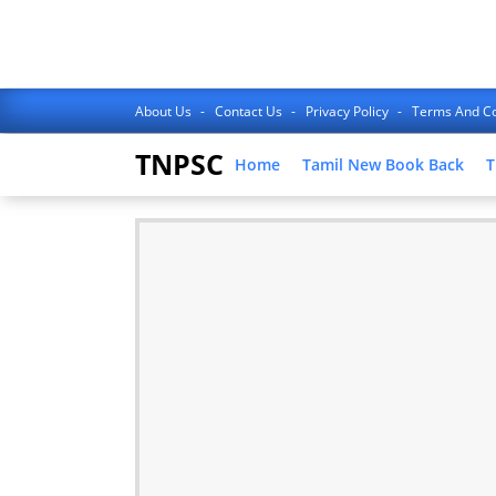
About Us
Contact Us
Privacy Policy
Terms And Co
TNPSC
Home
Tamil New Book Back
T