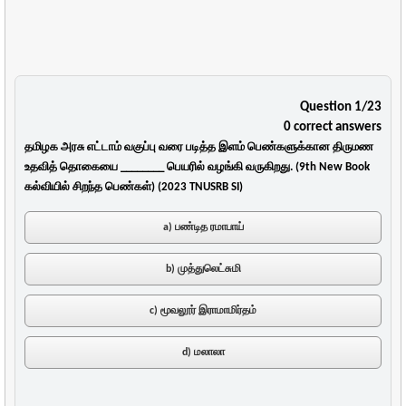
Question 1/23
0 correct answers
தமிழக அரசு எட்டாம் வகுப்பு வரை படித்த இளம் பெண்களுக்கான திருமண
உதவித் தொகையை ________ பெயரில் வழங்கி வருகிறது. (9th New Book
கல்வியில் சிறந்த பெண்கள்) (2023 TNUSRB SI)
a) பண்டித ரமாபாய்
b) முத்துலெட்சுமி
c) மூவலூர் இராமாமிர்தம்
d) மலாலா