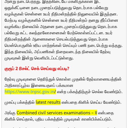
அன்று நடைபெற்றது. இதற்கிடையே மகளிருக்கான இட
ஒதுக்கீட்டினை நடைமுறைப்படுத்துவது தொடர்பாக பல்வேறு
வழக்குகள்‌ சென்னை உயர் நீதிமன்றத்தில்‌ நிலுவையில்‌ இருந்தன.
மேற்படி வழக்குகளில்‌ சென்னை உயர் நீதிமன்றம்‌ தனது தீர்ப்பினை
வழங்கிய நிலையில்‌ அதனை நடைமுறைப்படுத்துவது தொடர்பாக
பல்வேறு கட்ட கலந்தாலோசனைகள்‌ மேற்கொள்ளப்பட்டன. உயர்
நீதிமன்றத்தின்‌ ஆணைகளை செயல்படுத்துவது தொடர்பாக
மென்பொருளில்‌ உரிய மாற்றங்கள்‌ செய்யும்‌ பணி நடைபெற்று வந்தது.
இந்த நிலையில், அப்பணிகள் நிறைவடைந்த நிலையில் தேர்வு
முடிவுகள் இன்று வெளியிடப்பட்டுள்ளது.
குரூப் 2 ரிசல்ட் செக் செய்வது எப்படி?
தேர்வு முடிவுகளை தெரிந்துக் கொள்ள முதலில் தேர்வாணையத்தின்
அதிகாரப்பூர்வ இணையதளப் பக்கமான
https://www.tnpsc.gov.in
/
என்ற பக்கத்திற்குச் செல்ல வேண்டும்.
முகப்பு பக்கத்தில்
latest results
என்பதை கிளிக் செய்ய வேண்டும்.
அங்கு
Combined civil services examinations – II
என்பதை
கிளிக் செய்தால், புதிய பக்கத்தில் முடிவுகள் காண்பிக்கப்படும்.