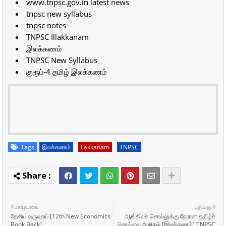
www.tnpsc.gov.in latest news
tnpsc new syllabus
tnpsc notes
TNPSC Illakkanam
இலக்கணம்
TNPSC New Syllabus
குரூப்-4 தமிழ் இலக்கணம்
Tags
இலக்கணம்
ilakkanam
TNPSC
பழையவை
புதியது
தேசிய வருவாய் [12th New Economics
ஆங்கிலச் சொல்லுக்கு நேரான தமிழ்ச்
Book Back]
சொல்லை அறிதல் [இலக்கணம்] TNPSC