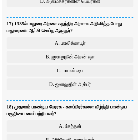
D. அமைச்சர்களின் பெயர்கள்
17) 1335ல் மதுரை அரசை சுதந்திர அரசாக அறிவித்த போது
மதுரையை ஆட்சி செய்த ஆளுநர்?
A. மாலிக்காபூர்
B. ஜலாலுதீன் அசன் ஷா
C. பாமன் ஷா
D. ஜலாலுதீன் அக்பர்
18) முதலாம் பாண்டிய பேரரசு - களப்பிரர்களை வீழ்த்தி பாண்டிய
பகுதியை கைப்பற்றியவர்?
A. சேந்தன்
B. அரிகேசரி மாறவர்மன்