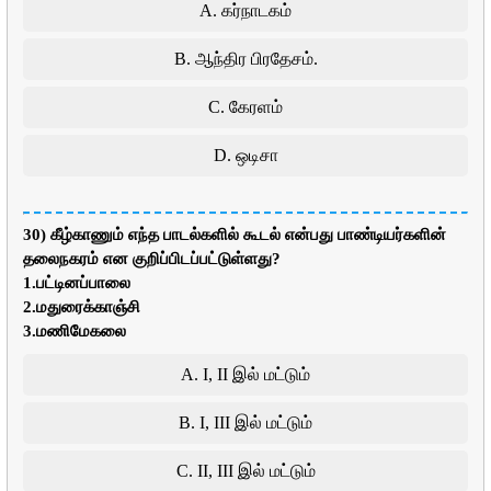
A. கர்நாடகம்
B. ஆந்திர பிரதேசம்.
C. கேரளம்
D. ஒடிசா
30) கீழ்காணும் எந்த பாடல்களில் கூடல் என்பது பாண்டியர்களின்
தலைநகரம் என குறிப்பிடப்பட்டுள்ளது?
1.பட்டினப்பாலை
2.மதுரைக்காஞ்சி
3.மணிமேகலை
A. I, II இல் மட்டும்
B. I, III இல் மட்டும்
C. II, III இல் மட்டும்