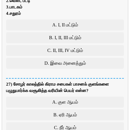
2.வெளி, பட்டி
3.பாடகம்
4.சதுரம்
A. I, II மட்டும்
B. I, II, III மட்டும்
C. II, III, IV மட்டும்
D. இவை அனைத்தும்
27) சோழர் காலத்தில் கிராம சபைகள் பாசனக் குளங்களை
பழுதுபார்க்க வசூலித்த வரியின் பெயர் என்ன?
A. குள ஆயம்
B. ஏரி ஆயம்
C. நீர் ஆயம்