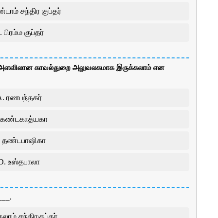
டாம் சந்திர குப்தர்
 பிரம்ம குப்தர்
ட்ட அளவிலான காவல்துறை அலுவலகமாக இருக்கலாம் என
A. ரணபந்தகர்
 கண்டகாத்யகா
. தண்டபாஷிகா
D. உஸ்தபாலா
___.
லாம் சந்திரகுப்தர்