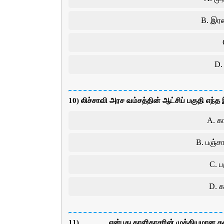
B. இரண
D. 
10) லிச்சாவி அரச வம்சத்தின் ஆட்சிப் பகுதி எந
A. க
B. பஞ்ச
C. ப
D. 
11) _______என்பது காளிதாசரின் முக்கியமான க