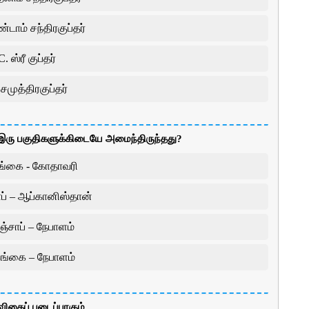
்டாம் சந்திரகுப்தர்
C. ஸ்ரீ குப்தர்
சமுத்திரகுப்தர்
்த இரு பகுதிகளுக்கிடையே அமைந்திருந்தது?
ங்கை - கோதாவரி
ாப் – ஆப்கானிஸ்தான்
ஞ்சாப் – நேபாளம்
கங்கை – நேபாளம்
விதைப் படைப்பாகும்