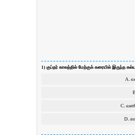
1) குப்தர் காலத்தில் மேற்குக் கரையில் இருந்த க
A. 
B
C. வண
D. க