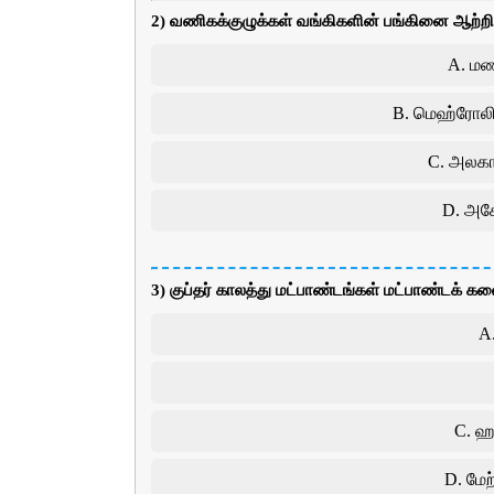
2) வணிகக்குழுக்கள் வங்கிகளின் பங்கினை ஆற்றி
A. மண
B. மெஹ்ரோலி 
C. அலகா
D. அசோ
3) குப்தர் காலத்து மட்பாண்டங்கள் மட்பாண்டக் கலைய
A.
C. ஹஸ
D. மே