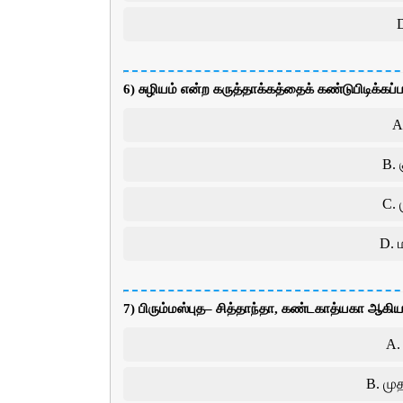
6) சுழியம் என்ற கருத்தாக்கத்தைக் கண்டுபிடிக்கப்
A
B.
C. 
D. 
7) பிரும்மஸ்புத– சித்தாந்தா, கண்டகாத்யகா ஆக
A. 
B. முத