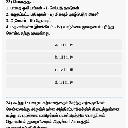
23) பொருத்துக.
1. பாறை ஓவியங்கள் - i) செப்புத் தகடுகள்
2. எழுதப்பட்ட பதிவுகள் - ii) மிகவும் புகழ்பெற்ற அரசர்
3. அசோகர் - iii) தேவாரம்
4. மத சார்புள்ள இலக்கியம் - iv) வாழ்க்கை முறையைப் புரிந்து
கொள்வதற்கு உதவுகிறது.
a. ii i iii iv
b. iii i ii iv
c. iv i ii iii
d. ii i iii iv
24) கூற்று 1: பழைய கற்காலத்தைச் சேர்ந்த கற்கருவிகள்
சென்னைக்கு அருகில் உள்ள அத்திரம்பாக்கத்தில் கிடைத்துள்ளன.
கூற்று 2: பழங்கால மனிதர்கள் பயன்படுத்திய பொருட்கள்
தொல்லியல் துறையினரால் அருங்காட்சியகத்தில்