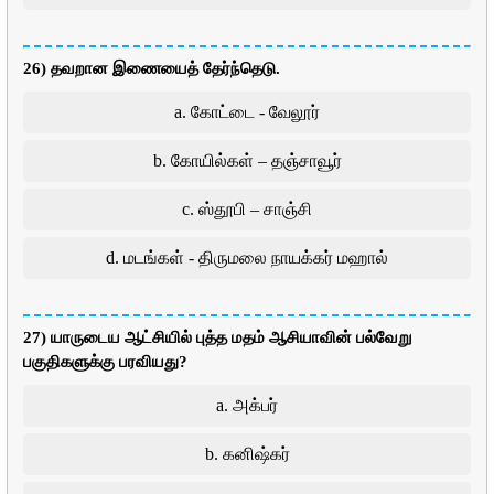
26) தவறான இணையைத் தேர்ந்தெடு.
a. கோட்டை - வேலூர்
b. கோயில்கள் – தஞ்சாவூர்
c. ஸ்தூபி – சாஞ்சி
d. மடங்கள் - திருமலை நாயக்கர் மஹால்
27) யாருடைய ஆட்சியில் புத்த மதம் ஆசியாவின் பல்வேறு
பகுதிகளுக்கு பரவியது?
a. அக்பர்
b. கனிஷ்கர்