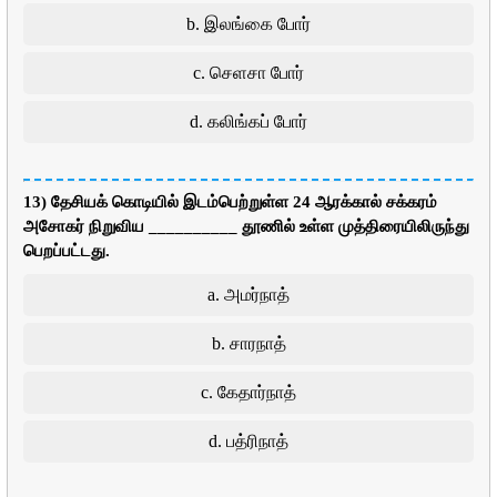
b. இலங்கை போர்
c. செளசா போர்
d. கலிங்கப் போர்
13) தேசியக் கொடியில் இடம்பெற்றுள்ள 24 ஆரக்கால் சக்கரம்
அசோகர் நிறுவிய __________ தூணில் உள்ள முத்திரையிலிருந்து
பெறப்பட்டது.
a. அமர்நாத்
b. சாரநாத்
c. கேதார்நாத்
d. பத்ரிநாத்