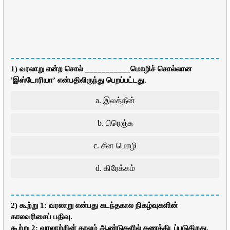
1) வரலாறு என்ற சொல் ___________மொழிச் சொல்லான
'இஸ்டோரியா’ என்பதிலிருந்து பெறப்பட்டது.
a. இலத்தீன்
b. பிரெஞ்சு
c. சீன மொழி
d. கிரேக்கம்
2) கூற்று 1: வரலாறு என்பது கடந்தகால நிகழ்வுகளின்
காலவரிசைப் பதிவு.
கூற்று 2: வரலாற்றின் காலம் ஆண்டுகளில் கணக்கிடப்படுகிறது.