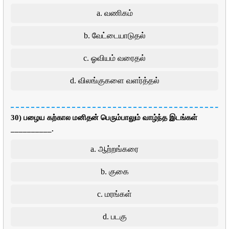
a. வணிகம்
b. வேட்டையாடுதல்
c. ஓவியம் வரைதல்
d. விலங்குகளை வளர்த்தல்
30) பழைய கற்கால மனிதன் பெரும்பாலும் வாழ்ந்த இடங்கள்
__________.
a. ஆற்றங்கரை
b. குகை
c. மரங்கள்
d. படகு