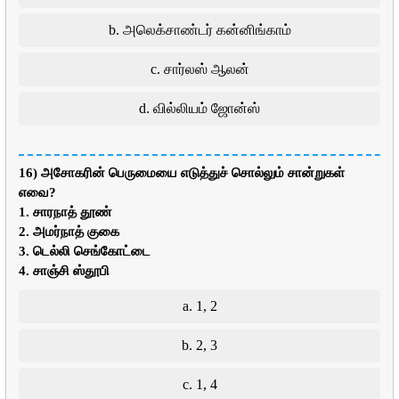
b. அலெக்சாண்டர் கன்னிங்காம்
c. சார்லஸ் ஆலன்
d. வில்லியம் ஜோன்ஸ்
16) அசோகரின் பெருமையை எடுத்துச் சொல்லும் சான்றுகள்
எவை?
1. சாரநாத் தூண்
2. அமர்நாத் குகை
3. டெல்லி செங்கோட்டை
4. சாஞ்சி ஸ்தூபி
a. 1, 2
b. 2, 3
c. 1, 4