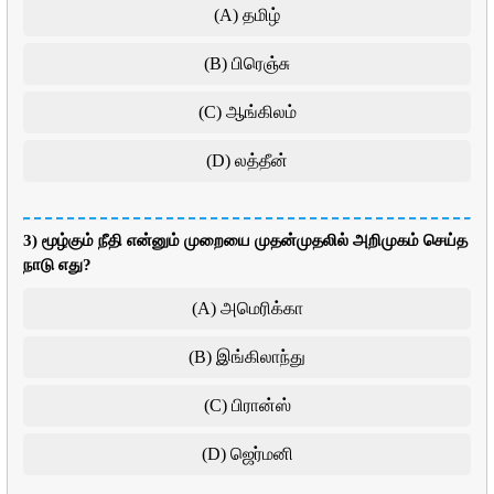
(A) தமிழ்
(B) பிரெஞ்சு
(C) ஆங்கிலம்
(D) லத்தீன்
3) மூழ்கும் நீதி என்னும் முறையை முதன்முதலில் அறிமுகம் செய்த
நாடு எது?
(A) அமெரிக்கா
(B) இங்கிலாந்து
(C) பிரான்ஸ்
(D) ஜெர்மனி