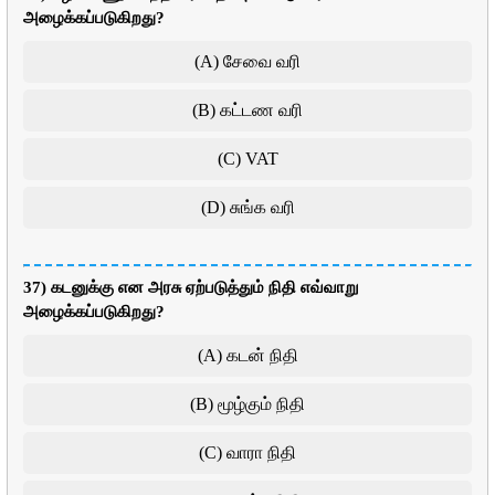
அழைக்கப்படுகிறது?
(A) சேவை வரி
(B) கட்டண வரி
(C) VAT
(D) சுங்க வரி
37) கடனுக்கு என அரசு ஏற்படுத்தும் நிதி எவ்வாறு
அழைக்கப்படுகிறது?
(A) கடன் நிதி
(B) மூழ்கும் நிதி
(C) வாரா நிதி