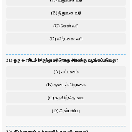
(B) நிறுவன வரி
(C) செஸ் வரி
(D) விற்பனை வரி
31) ஒரு அரசிடம் இருந்து மற்றொரு அரசுக்கு வழங்கப்படுவது?
(A) கட்டணம்
(B) தண்டத் தொகை
(C) உதவித்தொகை
(D) அன்பளிப்பு