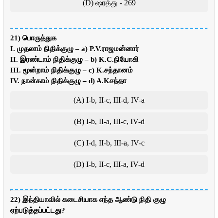
(D) ஷரத்து - 269
21) பொருத்துக
I. முதலாம் நிதிக்குழு – a) P.V.ராஜமன்னார்
II. இரண்டாம் நிதிக்குழு – b) K.C.நியோகி
III. மூன்றாம் நிதிக்குழு – c) K.சந்தானம்
IV. நான்காம் நிதிக்குழு – d) A.Kசந்தா
(A) I-b, II-c, III-d, IV-a
(B) I-b, II-a, III-c, IV-d
(C) I-d, II-b, III-a, IV-c
(D) I-b, II-c, III-a, IV-d
22) இந்தியாவில் கடைசியாக எந்த ஆண்டு நிதி குழு
ஏற்படுத்தப்பட்டது?