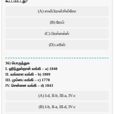
கூட்டப்பட்டது?
(A) சான்பிரான்சிஸ்கோ
(B) ரோம்
(C) பிரஸ்ஸல்ஸ்
(D) பாரிஸ்
36) பொருத்துக
I. ஹிந்துஸ்தான் வங்கி – a) 1840
II. வங்காள வங்கி – b) 1809
III. மும்பை வங்கி – c) 1770
IV. சென்னை வங்கி – d) 1843
(A) I-d, II-b, III-a, IV-c
(B) I-b, II-a, III-d, IV-c