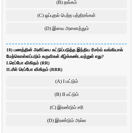
(B) தங்கம்
(C) ஒப்புதல் பெற்ற பத்திரங்கள்
(D) இவை அனைத்தும்
18) பணத்தின் அளிப்பை கட்டுப்படுத்த இந்திய ரிசர்வ் வங்கியால்
மேற்கொள்ளப்படும் கருவிகள் கீழ்க்கண்டவற்றுள் எது?
I.ரெப்போ விகிதம் (RR)
II.மீள் ரெப்போ விகிதம் (RRR)
(A) I மட்டும்
(B) II மட்டும்
(C) இரண்டும் சரி
(D) இரண்டும் அல்ல