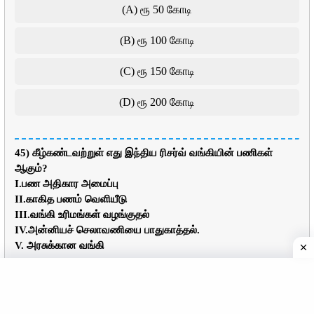
(A) ரூ 50 கோடி
(B) ரூ 100 கோடி
(C) ரூ 150 கோடி
(D) ரூ 200 கோடி
45) கீழ்கண்டவற்றுள் எது இந்திய ரிசர்வ் வங்கியின் பணிகள்
ஆகும்?
I.பண அதிகார அமைப்பு
II.காகித பணம் வெளியீடு
III.வங்கி உரிமங்கள் வழங்குதல்
IV.அன்னியச் செலாவணியை பாதுகாத்தல்.
V. அரசுக்கான வங்கி
(A) I, II, III மட்டும்
(B) II, III, IV மட்டும்