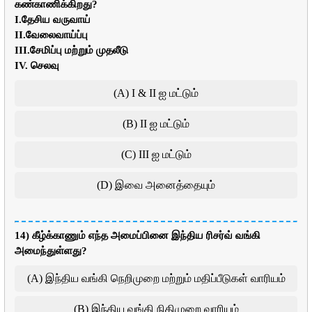
கண்காணிக்கிறது?
I.தேசிய வருவாய்
II.வேலைவாய்ப்பு
III.சேமிப்பு மற்றும் முதலீடு
IV. செலவு
(A) I & II ஐ மட்டும்
(B) II ஐ மட்டும்
(C) III ஐ மட்டும்
(D) இவை அனைத்தையும்
14) கீழ்க்காணும் எந்த அமைப்பினை இந்திய ரிசர்வ் வங்கி
அமைந்துள்ளது?
(A) இந்திய வங்கி நெறிமுறை மற்றும் மதிப்பீடுகள் வாரியம்
(B) இந்திய வங்கி நிதிமுறை வாரியம்