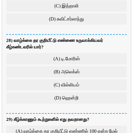
(C) இத்தாலி
(D) சுவிட்சர்லாந்து
28) வாழ்க்கை தர குறியீட்டு எண்ணை உருவாக்கியவர்
கீழ்கண்டவரில் யார்?
(A) டி.மோரிஸ்
(B) அலெக்ஸ்
(C) வில்லியம்
(D) ஹென்றி
29) கீழ்க்காணும் கூற்றுகளில் எது தவறானது?
(A) வாழ்க்கை தர குறியீட்டு எண்ணில் 100 என்ற மேல்