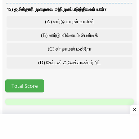
45) ஜமீன்தாரி முறையை அறிமுகப்படுத்தியவர் யார்?
(A) லார்டு காரன் வாலிஸ்
(B) லார்டு வில்லயம் பென்டிக்
(C) சர் தாமஸ் மன்றோ
(D) கேப்டன் அலேக்சாண்டர் ரிட்
Total Score