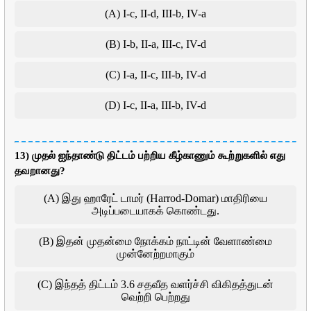
(A) I-c, II-d, III-b, IV-a
(B) I-b, II-a, III-c, IV-d
(C) I-a, II-c, III-b, IV-d
(D) I-c, II-a, III-b, IV-d
13) முதல் ஐந்தாண்டு திட்டம் பற்றிய கீழ்காணும் கூற்றுகளில் எது
தவறானது?
(A) இது ஹாரேட் டாமர் (Harrod-Domar) மாதிரியை
அடிப்படையாகக் கொண்டது.
(B) இதன் முதன்மை நோக்கம் நாட்டின் வேளாண்மை
முன்னேற்றமாகும்
(C) இந்தத் திட்டம் 3.6 சதவீத வளர்ச்சி விகிதத்துடன்
வெற்றி பெற்றது