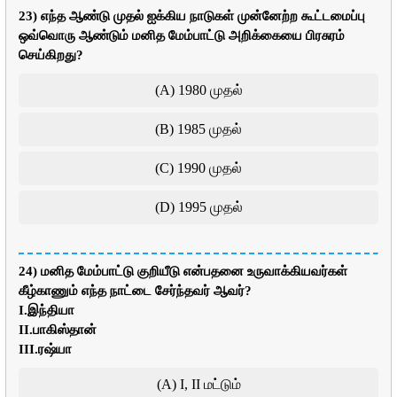
23) எந்த ஆண்டு முதல் ஐக்கிய நாடுகள் முன்னேற்ற கூட்டமைப்பு
ஒவ்வொரு ஆண்டும் மனித மேம்பாட்டு அறிக்கையை பிரசுரம்
செய்கிறது?
(A) 1980 முதல்
(B) 1985 முதல்
(C) 1990 முதல்
(D) 1995 முதல்
24) மனித மேம்பாட்டு குறியீடு என்பதனை உருவாக்கியவர்கள்
கீழ்காணும் எந்த நாட்டை சேர்ந்தவர் ஆவர்?
I.இந்தியா
II.பாகிஸ்தான்
III.ரஷ்யா
(A) I, II மட்டும்