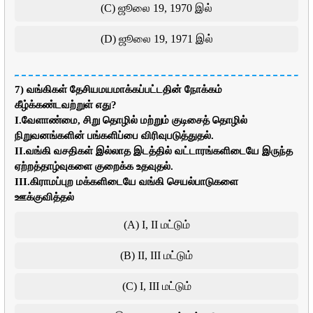
(C) ஜூலை 19, 1970 இல்
(D) ஜூலை 19, 1971 இல்
7) வங்கிகள் தேசியமயமாக்கப்பட்டதின் நோக்கம்
கீழ்க்கண்டவற்றுள் எது?
I.வேளாண்மை, சிறு தொழில் மற்றும் குடிசைத் தொழில்
நிறுவனங்களின் பங்களிப்பை விரிவுபடுத்துதல்.
II.வங்கி வசதிகள் இல்லாத இடத்தில் வட்டாரங்களிடையே இருந்த
ஏற்றத்தாழ்வுகளை குறைக்க உதவுதல்.
III.கிராமப்புற மக்களிடையே வங்கி செயல்பாடுகளை
ஊக்குவித்தல்
(A) I, II மட்டும்
(B) II, III மட்டும்
(C) I, III மட்டும்