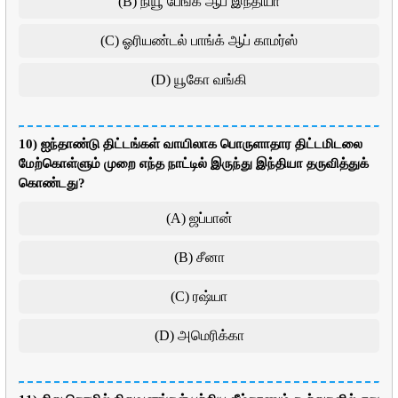
(B) நியூ பேங்க் ஆப் இந்தியா
(C) ஓரியண்டல் பாங்க் ஆப் காமர்ஸ்
(D) யூகோ வங்கி
10) ஐந்தாண்டு திட்டங்கள் வாயிலாக பொருளாதார திட்டமிடலை
மேற்கொள்ளும் முறை எந்த நாட்டில் இருந்து இந்தியா தருவித்துக்
கொண்டது?
(A) ஜப்பான்
(B) சீனா
(C) ரஷ்யா
(D) அமெரிக்கா