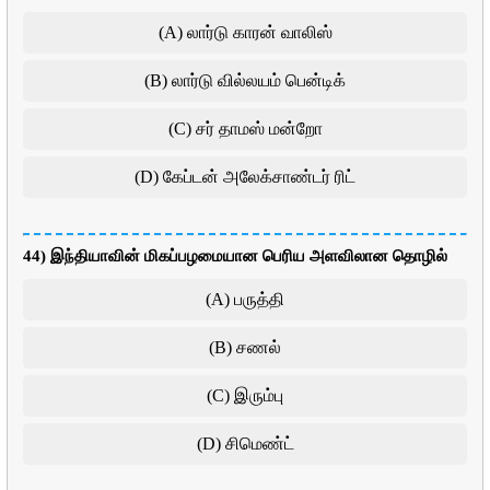
(A) லார்டு காரன் வாலிஸ்
(B) லார்டு வில்லயம் பென்டிக்
(C) சர் தாமஸ் மன்றோ
(D) கேப்டன் அலேக்சாண்டர் ரிட்
44) இந்தியாவின் மிகப்பழமையான பெரிய அளவிலான தொழில்
(A) பருத்தி
(B) சணல்
(C) இரும்பு
(D) சிமெண்ட்