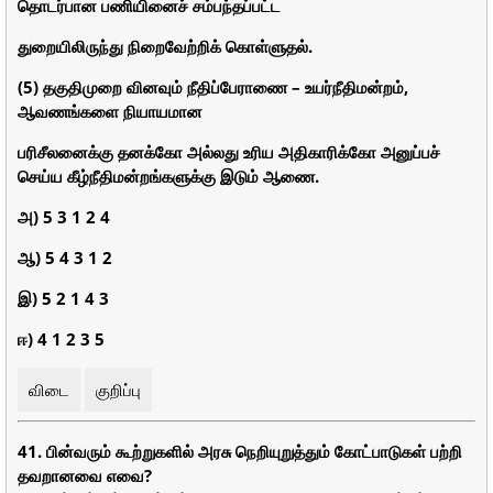
தொடர்பான பணியினைச் சம்பந்தப்பட்ட
துறையிலிருந்து நிறைவேற்றிக் கொள்ளுதல்.
(5) தகுதிமுறை வினவும் நீதிப்பேராணை – உயர்நீதிமன்றம்,
ஆவணங்களை நியாயமான
பரிசீலனைக்கு தனக்கோ அல்லது உரிய அதிகாரிக்கோ அனுப்பச்
செய்ய கீழ்நீதிமன்றங்களுக்கு இடும் ஆணை.
அ) 5 3 1 2 4
ஆ) 5 4 3 1 2
இ) 5 2 1 4 3
ஈ) 4 1 2 3 5
விடை
குறிப்பு
41. பின்வரும் கூற்றுகளில் அரசு நெறியுறுத்தும் கோட்பாடுகள் பற்றி
தவறானவை எவை?