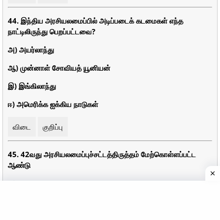
44. இந்திய அரசியலமைப்பில் அடிப்படைக் கடமைகள் எந்த
நாட்டிலிருந்து பெறப்பட்டவை?
அ) அயர்லாந்து
ஆ) முன்னாள் சோவியத் யூனியன்
இ) இங்கிலாந்து
ஈ) அமெரிக்க ஐக்கிய நாடுகள்
விடை
குறிப்பு
45. 42வது அரசியலமைப்புச்சட்டத்திருத்தம் மேற்கொள்ளப்பட்ட
ஆண்டு
அ) 1967
ஆ) 1976
இ) 1969