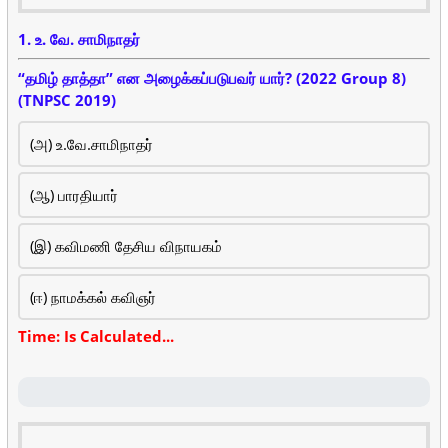
1. உ. வே. சாமிநாதர்
“தமிழ் தாத்தா” என அழைக்கப்படுபவர் யார்? (2022 Group 8)
(TNPSC 2019)
(அ) உ.வே.சாமிநாதர்
(ஆ) பாரதியார்
(இ) கவிமணி தேசிய விநாயகம்
(ஈ) நாமக்கல் கவிஞர்
Time: Is Calculated...