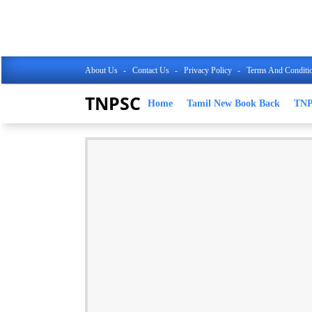
About Us
Contact Us
Privacy Policy
Terms And Conditi
TNPSC
Home
Tamil New Book Back
TN