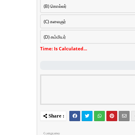
(B) கொல்லர்
(C) கலைஞர்
(D) கம்மியர்
Time: Is Calculated...
பழையவை