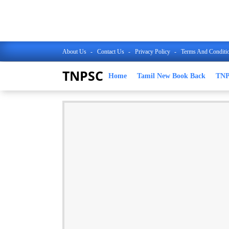
About Us
Contact Us
Privacy Policy
Terms And Conditi
TNPSC
Home
Tamil New Book Back
TN