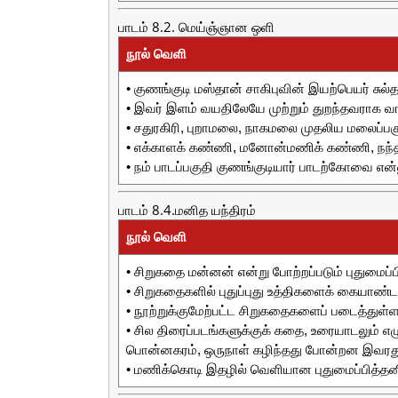
பாடம் 8.2. மெய்ஞ்ஞான ஒளி
நூல் வெளி
• குணங்குடி மஸ்தான் சாகிபுவின் இயற்பெயர் சுல்த
• இவர் இளம் வயதிலேயே முற்றும் துறந்தவராக வாழ
• சதுரகிரி, புறாமலை, நாகமலை முதலிய மலைப்பகு
• எக்காளக் கண்ணி, மனோன்மணிக் கண்ணி, நந்த
• நம் பாடப்பகுதி குணங்குடியார் பாடற்கோவை என்னு
பாடம் 8.4.மனித யந்திரம்
நூல் வெளி
• சிறுகதை மன்னன் என்று போற்றப்படும் புதுமைப்
• சிறுகதைகளில் புதுப்புது உத்திகளைக் கையாண்
• நூற்றுக்குமேற்பட்ட சிறுகதைகளைப் படைத்துள்ளா
• சில திரைப்படங்களுக்குக் கதை, உரையாடலும் எழ
பொன்னகரம், ஒருநாள் கழிந்தது போன்றன இவரது
• மணிக்கொடி இதழில் வெளியான புதுமைப்பித்தனின