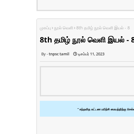
முகப்பு
நூல் வெளி
8th தமிழ் நூல் வெளி இயல் - 8
8th தமிழ் நூல் வெளி இயல் - 
tnpsc tamil
டிசம்பர் 11, 2023
” எந்தவித கட்டண பயிற்சி மையத்திற்கு செல்ல