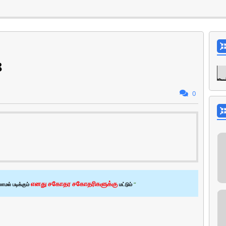
8
0
எனது சகோதர சகோதரிகளுக்கு
ாமல் படிக்கும்
மட்டும்
”