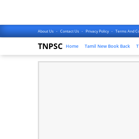
About Us
Contact Us
Privacy Policy
Terms And Co
TNPSC
Home
Tamil New Book Back
T