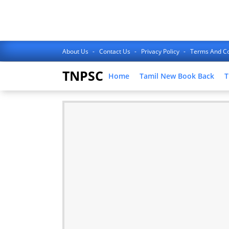
About Us
Contact Us
Privacy Policy
Terms And Co
TNPSC
Home
Tamil New Book Back
T