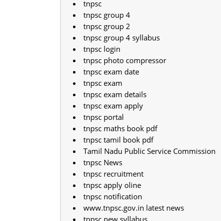
tnpsc
tnpsc group 4
tnpsc group 2
tnpsc group 4 syllabus
tnpsc login
tnpsc photo compressor
tnpsc exam date
tnpsc exam
tnpsc exam details
tnpsc exam apply
tnpsc portal
tnpsc maths book pdf
tnpsc tamil book pdf
Tamil Nadu Public Service Commission
tnpsc News
tnpsc recruitment
tnpsc apply oline
tnpsc notification
www.tnpsc.gov.in latest news
tnpsc new syllabus