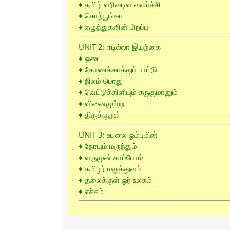
♦ தமிழ் வரிவடிவ வளர்ச்சி
♦ சொற்பூங்கா
♦ ஏழுத்துகளின் பிறப்பு
UNIT 2: ஈடில்லா இயற்கை
♦ ஓடை
♦ கோணக்காத்துப் பாட்டு
♦ நிலம் பொது
♦ வெட்டுக்கிளியும் சருகுமானும்
♦ வினைமுற்று
♦ திருக்குறள்
UNIT 3: உடலை ஓம்புமின்
♦ நோயும் மருந்தும்
♦ வருமுன் காப்போம்
♦ தமிழர் மருத்துவம்
♦ தலைக்குள் ஓர் உலகம்
♦ எச்சம்