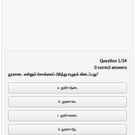
Question 1/34
0 correct answers
நூலாடை என்னும் சொல்லைப் பிரித்து எழுதக் கிடைப்பது?
a. நூல்+ஆடை
b. நூலா+டை
c. நூல்+லாடை
d. நூலா+ஆட