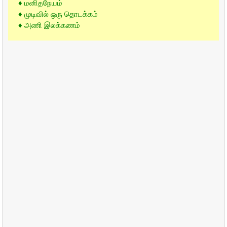
♦ மனிதநேயம்
♦ முடிவில் ஒரு தொடக்கம்
♦ அணி இலக்கணம்