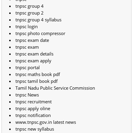
tnpsc group 4
tnpsc group 2
tnpsc group 4 syllabus
tnpsc login
tnpsc photo compressor
tnpsc exam date
tnpsc exam
tnpsc exam details
tnpsc exam apply
tnpsc portal
tnpsc maths book pdf
tnpsc tamil book pdf
Tamil Nadu Public Service Commission
tnpsc News
tnpsc recruitment
tnpsc apply oline
tnpsc notification
www.tnpsc.gov.in latest news
tnpsc new syllabus